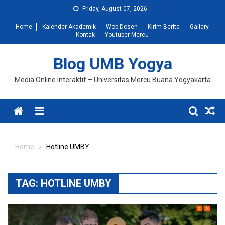
Skip
Friday, August 07, 2026
to
Home
Kalender Akademik
Web Dosen
Kirim Berita
Gallery
content
Kontak
Youtuber Mercu
Blog UMB Yogya
Media Online Interaktif – Universitas Mercu Buana Yogyakarta
Menu
Home
Hotline UMBY
TAG:
HOTLINE UMBY