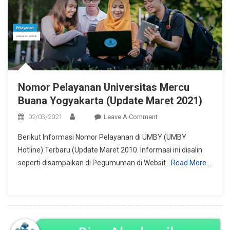
Nomor Pelayanan Universitas Mercu
Buana Yogyakarta (Update Maret 2021)
On
02/03/2021
Leave A Comment
Nomor
Berikut Informasi Nomor Pelayanan di UMBY (UMBY
Pelayanan
Hotline) Terbaru (Update Maret 2010. Informasi ini disalin
Universitas
seperti disampaikan di Pegumuman di Websit
Read More…
Mercu
Buana
Yogyakarta
(Update
Maret
2021)