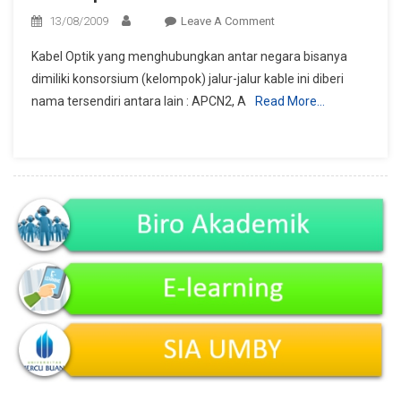
On
13/08/2009
Leave A Comment
Kabel
Kabel Optik yang menghubungkan antar negara bisanya
Optik
dimiliki konsorsium (kelompok) jalur-jalur kable ini diberi
Sekitar
nama tersendiri antara lain : APCN2, A
Read More…
Asia