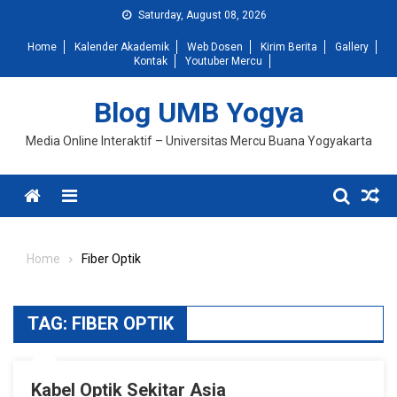
Skip
Saturday, August 08, 2026
to
Home
Kalender Akademik
Web Dosen
Kirim Berita
Gallery
content
Kontak
Youtuber Mercu
Blog UMB Yogya
Media Online Interaktif – Universitas Mercu Buana Yogyakarta
Menu
Home
Fiber Optik
TAG:
FIBER OPTIK
Kabel Optik Sekitar Asia