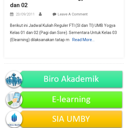
dan 02
On
23/09/2011
Leave A Comment
Jadwal
Berikut ini Jadwal Kuliah Reguler FTI (SI dan TI) UMB Yogya
Kuliah
Kelas 01 dan 02 (Pagi dan Sore). Sementara Untuk Kelas 03
FTI
(Elearning) dilaksanakan tatap m
Read More…
UMB
Yogya
Kelas
01
Dan
02