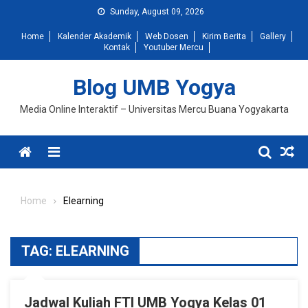
Skip
Sunday, August 09, 2026
to
Home
Kalender Akademik
Web Dosen
Kirim Berita
Gallery
content
Kontak
Youtuber Mercu
Blog UMB Yogya
Media Online Interaktif – Universitas Mercu Buana Yogyakarta
Menu
Home
Elearning
TAG:
ELEARNING
Jadwal Kuliah FTI UMB Yogya Kelas 01