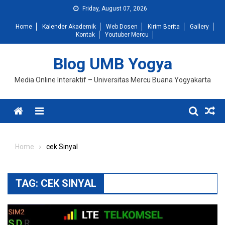
Skip
Friday, August 07, 2026
to
Home
Kalender Akademik
Web Dosen
Kirim Berita
Gallery
content
Kontak
Youtuber Mercu
Blog UMB Yogya
Media Online Interaktif – Universitas Mercu Buana Yogyakarta
Menu
Home
cek Sinyal
TAG:
CEK SINYAL