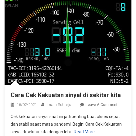
Cara Cek Kekuatan sinyal di sekitar kita
On
16/02/2021
Imam Suharjo
Leave A Comment
Cara
Cek kekuatan sinyal saat ini jadi penting buat akses cepat
Cek
dan stabil saaat masa pandemi. Begini Cara Cek Kekuatan
Kekuatan
sinyal di sekitar kita dengan lebi
Read More…
Sinyal