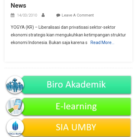
News
On
14/03/2010
Leave A Comment
Pusat
YOGYA (KR) – Liberalisasi dan privatisasi sektor-sektor
Studi
ekonomi strategis kian mengukuhkan ketimpangan struktur
Kewirausahaan
ekonomi Indonesia. Bukan saja karena s
Read More…
UMBY
On
KR
News