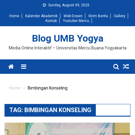
Skip
Sunday, August 09, 2026
to
Home
Kalender Akademik
Web Dosen
Kirim Berita
Gallery
content
Kontak
Youtuber Mercu
Blog UMB Yogya
Media Online Interaktif – Universitas Mercu Buana Yogyakarta
Menu
Home
Bimbingan Konseling
TAG:
BIMBINGAN KONSELING