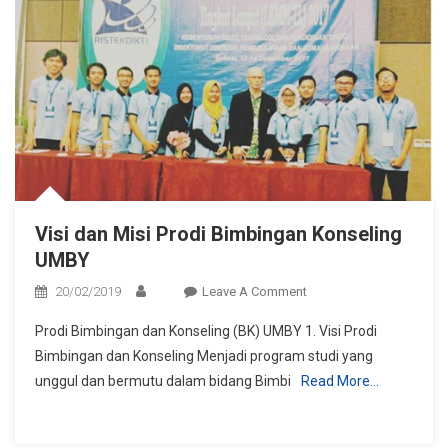
Visi dan Misi Prodi Bimbingan Konseling
UMBY
On
20/02/2019
Leave A Comment
Visi
Prodi Bimbingan dan Konseling (BK) UMBY 1. Visi Prodi
Dan
Bimbingan dan Konseling Menjadi program studi yang
Misi
unggul dan bermutu dalam bidang Bimbi
Read More…
Prodi
Bimbingan
Konseling