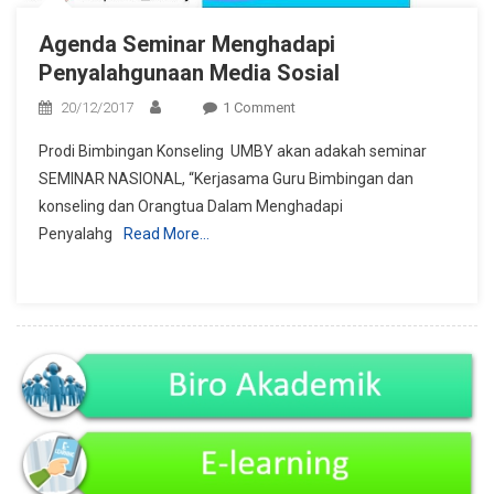
Agenda Seminar Menghadapi
Penyalahgunaan Media Sosial
On
20/12/2017
1 Comment
Agenda
Prodi Bimbingan Konseling UMBY akan adakah seminar
Seminar
SEMINAR NASIONAL, “Kerjasama Guru Bimbingan dan
Menghadapi
konseling dan Orangtua Dalam Menghadapi
Penyalahgunaan
Penyalahg
Read More…
Media
Sosial