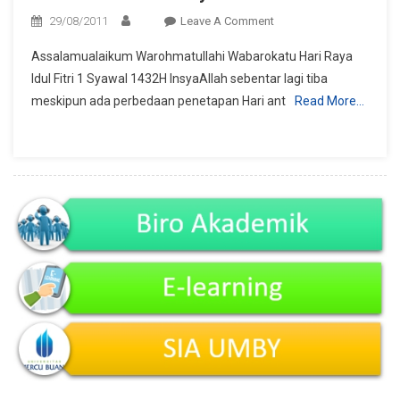
On
29/08/2011
Leave A Comment
Selamat
Assalamualaikum Warohmatullahi Wabarokatu Hari Raya
Idul
Idul Fitri 1 Syawal 1432H InsyaAllah sebentar lagi tiba
Fitri
meskipun ada perbedaan penetapan Hari ant
Read More…
1
Syawal
1432
H