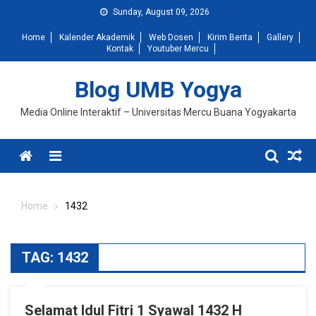
Skip
Sunday, August 09, 2026
to
Home
Kalender Akademik
Web Dosen
Kirim Berita
Gallery
content
Kontak
Youtuber Mercu
Blog UMB Yogya
Media Online Interaktif – Universitas Mercu Buana Yogyakarta
Menu
Home
1432
TAG:
1432
Selamat Idul Fitri 1 Syawal 1432 H