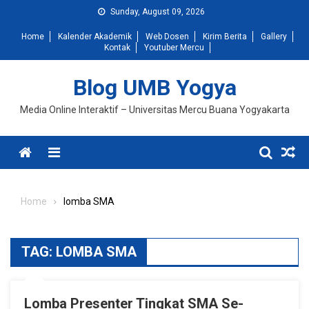
Skip
Sunday, August 09, 2026
to
Home
Kalender Akademik
Web Dosen
Kirim Berita
Gallery
content
Kontak
Youtuber Mercu
Blog UMB Yogya
Media Online Interaktif – Universitas Mercu Buana Yogyakarta
Menu
Home
lomba SMA
TAG:
LOMBA SMA
Lomba Presenter Tingkat SMA Se-