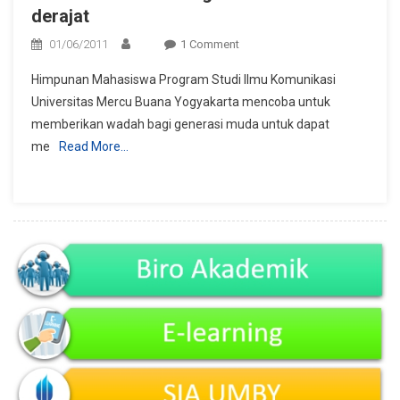
derajat
On
01/06/2011
1 Comment
Lomba
Himpunan Mahasiswa Program Studi Ilmu Komunikasi
Presenter
Universitas Mercu Buana Yogyakarta mencoba untuk
Tingkat
memberikan wadah bagi generasi muda untuk dapat
SMA
me
Read More…
Se-
Derajat