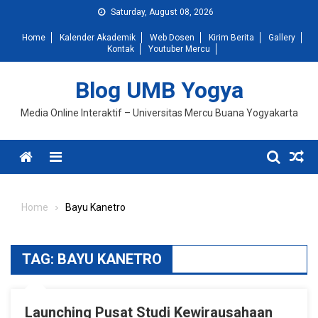
Skip
Saturday, August 08, 2026
to
Home
Kalender Akademik
Web Dosen
Kirim Berita
Gallery
content
Kontak
Youtuber Mercu
Blog UMB Yogya
Media Online Interaktif – Universitas Mercu Buana Yogyakarta
Menu
Home
Bayu Kanetro
TAG:
BAYU KANETRO
Launching Pusat Studi Kewirausahaan