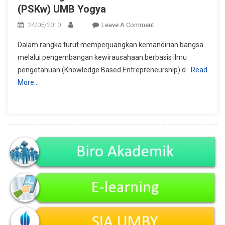
(PSKw) UMB Yogya
On
24/05/2010
Leave A Comment
Launching
Dalam rangka turut memperjuangkan kemandirian bangsa
Pusat
melalui pengembangan kewirausahaan berbasis ilmu
Studi
pengetahuan (Knowledge Based Entrepreneurship) d
Read
Kewirausahaan
More…
(PSKw)
UMB
Yogya