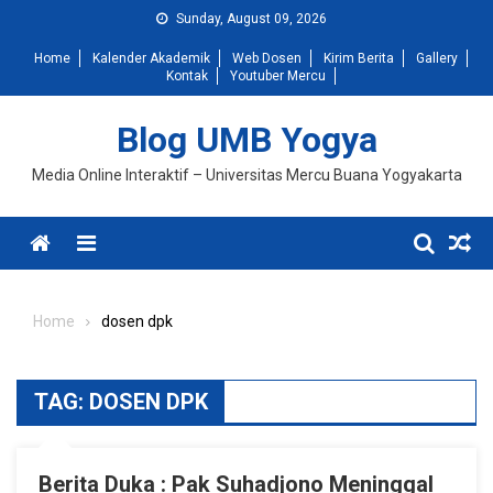
Skip
Sunday, August 09, 2026
to
Home
Kalender Akademik
Web Dosen
Kirim Berita
Gallery
content
Kontak
Youtuber Mercu
Blog UMB Yogya
Media Online Interaktif – Universitas Mercu Buana Yogyakarta
Menu
Home
dosen dpk
TAG:
DOSEN DPK
Berita Duka : Pak Suhadjono Meninggal