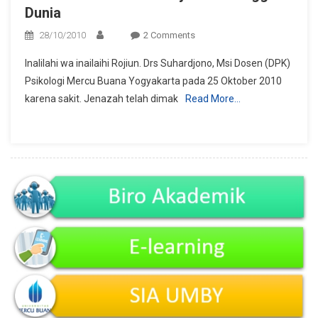
Dunia
On
28/10/2010
2 Comments
Berita
Inalilahi wa inailaihi Rojiun. Drs Suhardjono, Msi Dosen (DPK)
Duka
Psikologi Mercu Buana Yogyakarta pada 25 Oktober 2010
:
karena sakit. Jenazah telah dimak
Read More…
Pak
Suhadjono
Meninggal
Dunia