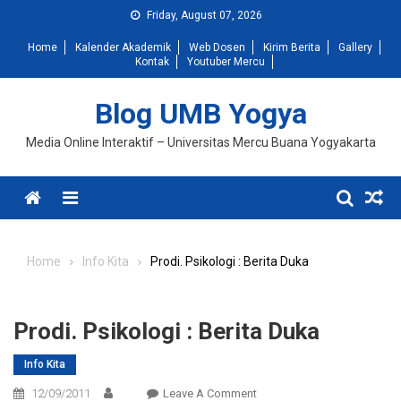
Skip
Friday, August 07, 2026
to
Home
Kalender Akademik
Web Dosen
Kirim Berita
Gallery
content
Kontak
Youtuber Mercu
Blog UMB Yogya
Media Online Interaktif – Universitas Mercu Buana Yogyakarta
Menu
Home
Info Kita
Prodi. Psikologi : Berita Duka
Prodi. Psikologi : Berita Duka
Info Kita
On
12/09/2011
Leave A Comment