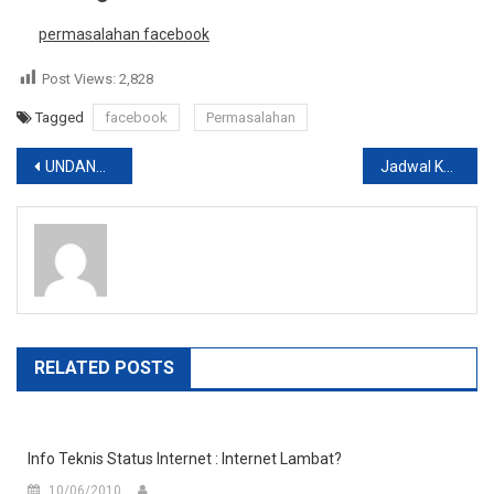
permasalahan facebook
Post Views:
2,828
Tagged
facebook
Permasalahan
Post
UNDANGAN YUDISIUM II WISUDA OKT. ’09
Jadwal Kuliah Teknik Informatika
navigation
RELATED POSTS
Info Teknis Status Internet : Internet Lambat?
10/06/2010