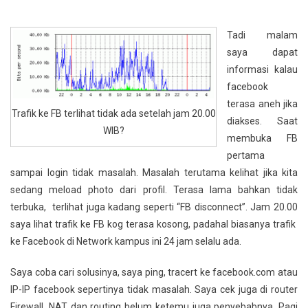
Masalah
Dengan
Tadi malam
Facebook
saya dapat
informasi kalau
facebook
terasa aneh jika
Trafik ke FB terlihat tidak ada setelah jam 20.00
diakses. Saat
WIB?
membuka FB
pertama
sampai login tidak masalah. Masalah terutama kelihat jika kita
sedang meload photo dari profil. Terasa lama bahkan tidak
terbuka, terlihat juga kadang seperti “FB disconnect”. Jam 20.00
saya lihat trafik ke FB kog terasa kosong, padahal biasanya trafik
ke Facebook di Network kampus ini 24 jam selalu ada.
Saya coba cari solusinya, saya ping, tracert ke facebook.com atau
IP-IP facebook sepertinya tidak masalah. Saya cek juga di router
Firewall, NAT dan routing belum ketemu juga penyebabnya. Pagi