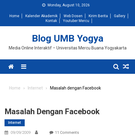
Skip
Monday, August 10, 2026
to
Home
Kalender Akademik
Web Dosen
Kirim Berita
Gallery
content
Kontak
Youtuber Mercu
Blog UMB Yogya
Media Online Interaktif – Universitas Mercu Buana Yogyakarta
Menu
Home
Internet
Masalah dengan Facebook
Masalah Dengan Facebook
Internet
On
09/09/2009
11 Comments