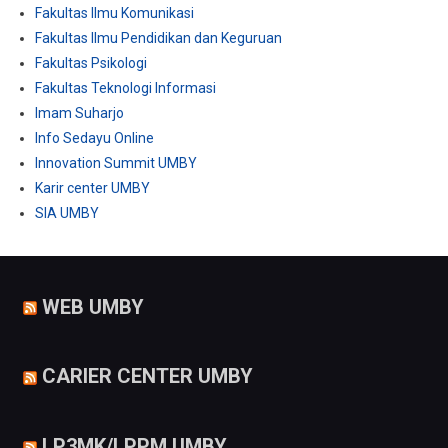
Fakultas Ilmu Komunikasi
Fakultas Ilmu Pendidikan dan Keguruan
Fakultas Psikologi
Fakultas Teknologi Informasi
Imam Suharjo
Info Sedayu Online
Innovation Summit UMBY
Karir center UMBY
SIA UMBY
WEB UMBY
CARIER CENTER UMBY
LP3MK/LPPM UMBY