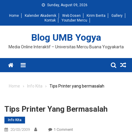
Skip
Sunday, August 09, 2026
to
Home
Kalender Akademik
Web Dosen
Kirim Berita
Gallery
content
Kontak
Youtuber Mercu
Blog UMB Yogya
Media Online Interaktif – Universitas Mercu Buana Yogyakarta
Menu
Home
Info Kita
Tips Printer yang bermasalah
Tips Printer Yang Bermasalah
Info Kita
On
20/03/2009
1 Comment