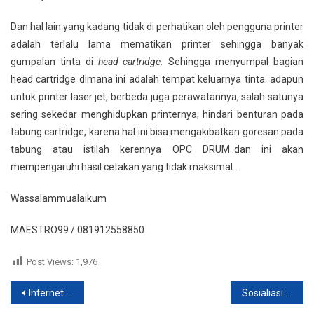
Dan hal lain yang kadang tidak di perhatikan oleh pengguna printer
adalah terlalu lama mematikan printer sehingga banyak
gumpalan tinta di
head cartridge.
Sehingga menyumpal bagian
head cartridge dimana ini adalah tempat keluarnya tinta. adapun
untuk printer laser jet, berbeda juga perawatannya, salah satunya
sering sekedar menghidupkan printernya, hindari benturan pada
tabung cartridge, karena hal ini bisa mengakibatkan goresan pada
tabung atau istilah kerennya OPC DRUM..dan ini akan
mempengaruhi hasil cetakan yang tidak maksimal…
Wassalammualaikum
MAESTRO99 / 081912558850
Post Views:
1,976
Post
Internet baru “down”
Sosialiasi Inherent bagi Mahasiswa