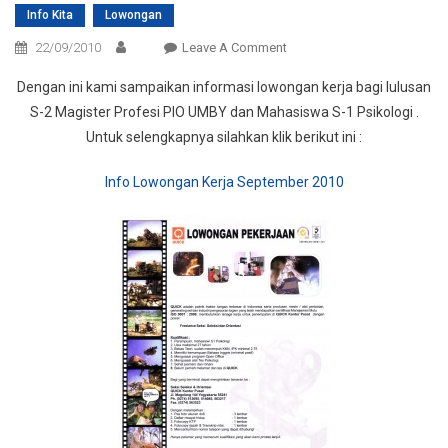
Info Kita
Lowongan
On
22/09/2010
Leave A Comment
Lowongan
Dengan ini kami sampaikan informasi lowongan kerja bagi lulusan
Kerja
S-2 Magister Profesi PIO UMBY dan Mahasiswa S-1 Psikologi .
S-
Untuk selengkapnya silahkan klik berikut ini :
2
&
Info Lowongan Kerja September 2010
Mhs.
S-
1
Psikologi
UMBY