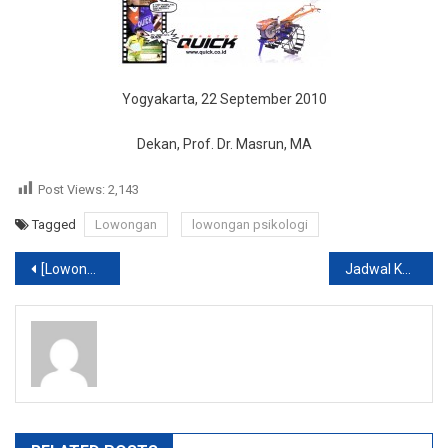
Yogyakarta, 22 September 2010
Dekan, Prof. Dr. Masrun, MA
Post Views:
2,143
Tagged
Lowongan
lowongan psikologi
Post
[Lowongan] CPNS Departemen Luar Negeri
Jadwal Kuliah yang Ditawarkan Psikologi
navigation