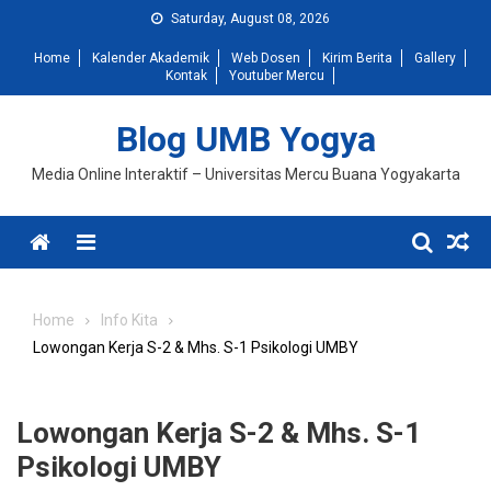
Skip
Saturday, August 08, 2026
to
Home
Kalender Akademik
Web Dosen
Kirim Berita
Gallery
content
Kontak
Youtuber Mercu
Blog UMB Yogya
Media Online Interaktif – Universitas Mercu Buana Yogyakarta
Menu
Home
Info Kita
Lowongan Kerja S-2 & Mhs. S-1 Psikologi UMBY
Lowongan Kerja S-2 & Mhs. S-1
Psikologi UMBY