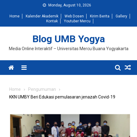
Skip
Monday, August 10, 2026
to
Home
Kalender Akademik
Web Dosen
Kirim Berita
Gallery
content
Kontak
Youtuber Mercu
Blog UMB Yogya
Media Online Interaktif – Universitas Mercu Buana Yogyakarta
Menu
Home
Pengumuman
KKN UMBY Beri Edukasi pemulasaran jenazah Covid-19