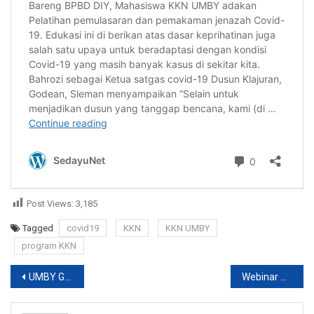
Post Views:
3,185
Tagged
covid19
KKN
KKN UMBY
program KKN
Post
UMBY Gandeng UPSI Malaysia – Webinar Kesehatan Mental
Webinar Apa itu Mail Server, Fungsi, dan Cara Membangunnya
navigation