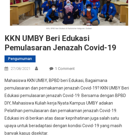
KKN UMBY Beri Edukasi
Pemulasaran Jenazah Covid-19
Pengumuman
On
27/08/2021
1 Comment
KKN
Mahasiswa KKN UMBY, BPBD beri Edukasi, Bagaimana
UMBY
pemulasaran dan pemakaman jenazah Covid-19? KKN UMBY Beri
Beri
Edukasi pemulasaran jenazah Covid-19. Bersama dengan BPBD
Edukasi
DIY, Mahasiswa Kuliah kerja Nyata Kampus UMBY adakan
Pemulasaran
Jenazah
Pelatihan pemulasaran dan pemakaman jenazah Covid-19.
Covid-
Edukasi ini di berikan atas dasar keprihatinan juga salah satu
19
upaya untuk beradaptasi dengan kondisi Covid-19 yang masih
banyak kasus disekitar.